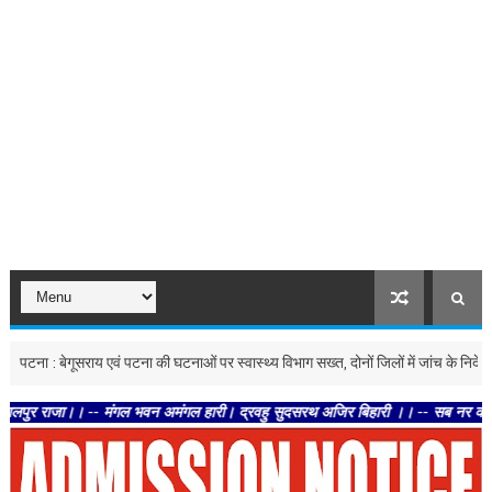
: बेगूसराय एवं पटना की घटनाओं पर स्वास्थ्य विभाग सख्त, दोनों जिलों में जांच के निर्देश
उत
।। -- मंगल भवन अमंगल हारी। द्रवहु सुदसरथ अजिर बिहारी ।। -- सब नर करहिं परस्पर प्र