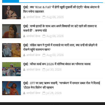
मुंबई : क्या ‘Rise & Fall’ में होगी खुशी मुखर्जी की एंट्री? बोल्ड अंदाज से
फिर मचेगा तहलका!
आर्यावर्त डेस्क
Aug 06, 2026
मुंबई : सच्चे इरादों के साथ आप अपने विश्वासों पर डटे रहने की ताकत पा
सकते हैं” : करुणा पांडे
आर्यावर्त डेस्क
Aug 06, 2026
मुंबई : सोहेल खान ने गुस्से में दरवाज़े पर मारी लात, क्या उन्हें शो छोड़ने से
रोकने पहुंचे सलमान खान?
आर्यावर्त डेस्क
Aug 03, 2026
मुंबई : फीफा वर्ल्ड कप 2026 में सोनिया बंसल का ग्लैमरस जलवा
आर्यावर्त डेस्क
Jul 30, 2026
मुंबई : OTT पर छाए ऋषभ साहनी, 'नागबंधन' में दमदार डबल रोल ने दिलाई
'टोटल मेगा विलेन' की पहचान
आर्यावर्त डेस्क
Jul 28, 2026