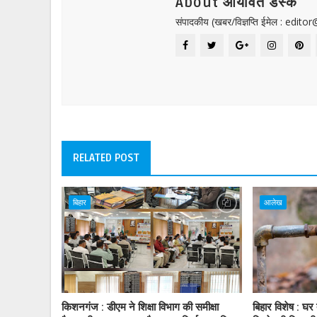
About आर्यावर्त डेस्क
संपादकीय (खबर/विज्ञप्ति ईमेल : edit
RELATED POST
बिहार
आलेख
किशनगंज : डीएम ने शिक्षा विभाग की समीक्षा
बिहार विशेष : घर