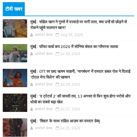
टीवी खबर
मुंबई : सोहेल खान ने गुस्से में दरवाज़े पर मारी लात, क्या उन्हें शो छोड़ने से
रोकने पहुंचे सलमान खान?
आर्यावर्त डेस्क
Aug 03, 2026
मुंबई : फीफा वर्ल्ड कप 2026 में सोनिया बंसल का ग्लैमरस जलवा
आर्यावर्त डेस्क
Jul 30, 2026
मुंबई : OTT पर छाए ऋषभ साहनी, 'नागबंधन' में दमदार डबल रोल ने दिलाई
'टोटल मेगा विलेन' की पहचान
आर्यावर्त डेस्क
Jul 28, 2026
मुंबई : 'द ट्रेटर्स 2' की वापसी तय, 13 अगस्त से फिर शुरू होगा भरोसे और
धोखे का सबसे बड़ा खेल
आर्यावर्त डेस्क
Jul 27, 2026
मुंबई : 'शिद्दत' के साथ राहिल आज़म का दमदार डेब्यू
आर्यावर्त डेस्क
Jul 25, 2026