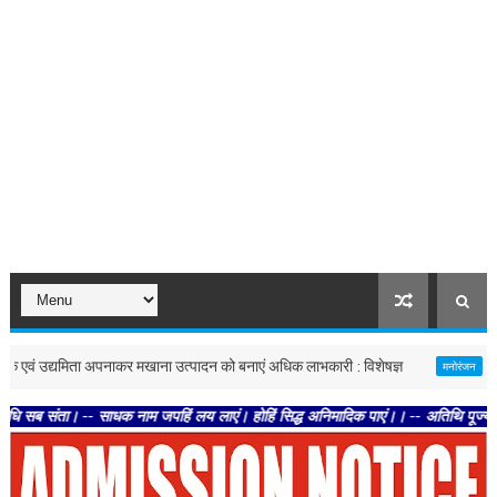
उद्यमिता अपनाकर मखाना उत्पादन को बनाएं अधिक लाभकारी : विशेषज्ञ
मुंबई : 'ड
मनोरंजन
। -- साधक नाम जपहिं लय लाएं। होहिं सिद्ध अनिमादिक पाएं।। -- अतिथि पूज्य प्रियतम पु