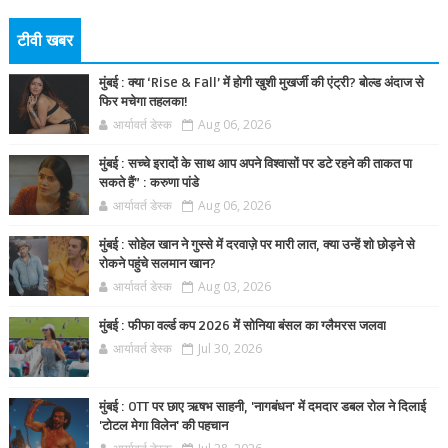
टीवी खबर
मुंबई : क्या ‘Rise & Fall’ में होगी खुशी मुखर्जी की एंट्री? बोल्ड अंदाज से
फिर मचेगा तहलका!
आर्यावर्त डेस्क
Aug 06, 2026
मुंबई : सच्चे इरादों के साथ आप अपने विश्वासों पर डटे रहने की ताकत पा
सकते हैं” : करुणा पांडे
आर्यावर्त डेस्क
Aug 06, 2026
मुंबई : सोहेल खान ने गुस्से में दरवाज़े पर मारी लात, क्या उन्हें शो छोड़ने से
रोकने पहुंचे सलमान खान?
आर्यावर्त डेस्क
Aug 03, 2026
मुंबई : फीफा वर्ल्ड कप 2026 में सोनिया बंसल का ग्लैमरस जलवा
आर्यावर्त डेस्क
Jul 30, 2026
मुंबई : OTT पर छाए ऋषभ साहनी, 'नागबंधन' में दमदार डबल रोल ने दिलाई
'टोटल मेगा विलेन' की पहचान