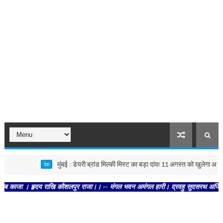
मुंबई : डेयरी ब्रांड मिल्की मिस्ट का बड़ा दांव! 11 अगस्त को खुलेगा आईपीओ
देश
 । हृदय राखि कौशलपुर राजा।। -- मंगल भवन अमंगल हारी। द्रवहु सुदसरथ अजिर बिहारी ।। -