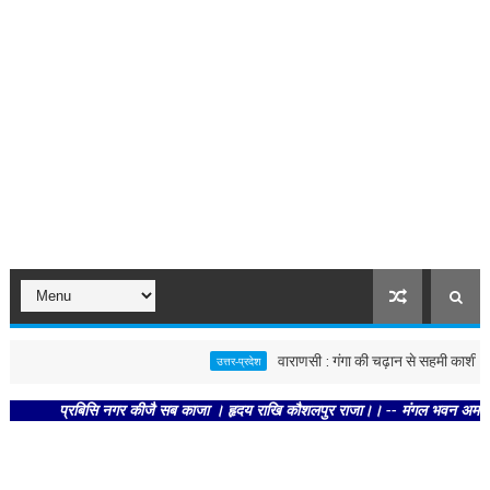
वाराणसी : गंगा की चढ़ान से सहमी काशी : छूने को
उत्तर-प्रदेश
प्रबिसि नगर कीजै सब काजा । हृदय राखि कौशलपुर राजा।। -- मंगल भवन अमंगल हारी। द्र