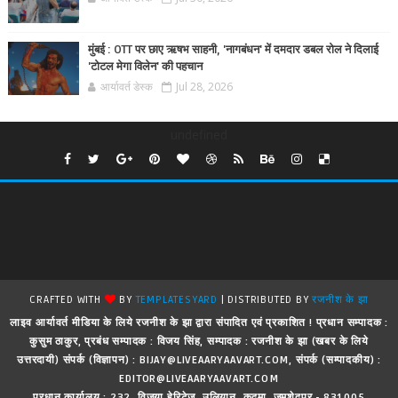
मुंबई : OTT पर छाए ऋषभ साहनी, 'नागबंधन' में दमदार डबल रोल ने दिलाई
'टोटल मेगा विलेन' की पहचान
आर्यावर्त डेस्क
Jul 28, 2026
undefined
CRAFTED WITH
BY
TEMPLATESYARD
| DISTRIBUTED BY
रजनीश के झा
लाइव आर्यावर्त मीडिया के लिये रजनीश के झा द्वारा संपादित एवं प्रकाशित ! प्रधान सम्पादक :
कुसुम ठाकुर, प्रबंध सम्पादक : विजय सिंह, सम्पादक : रजनीश के झा (खबर के लिये
उत्तरदायी) संपर्क (विज्ञापन) : BIJAY@LIVEAARYAAVART.COM, संपर्क (सम्पादकीय) :
EDITOR@LIVEAARYAAVART.COM
प्रधान कार्यालय : 232, विजया हेरिटेज, उलियान, कदमा, जमशेदपुर - 831005