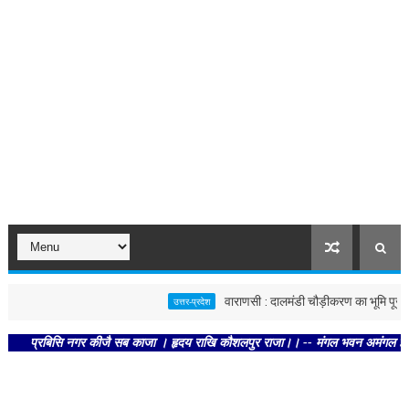
वाराणसी : दालमंडी चौड़ीकरण का भूमि पूजन, नव
उत्तर-प्रदेश
प्रबिसि नगर कीजै सब काजा । हृदय राखि कौशलपुर राजा।। -- मंगल भवन अमंगल हारी। द्रवहु