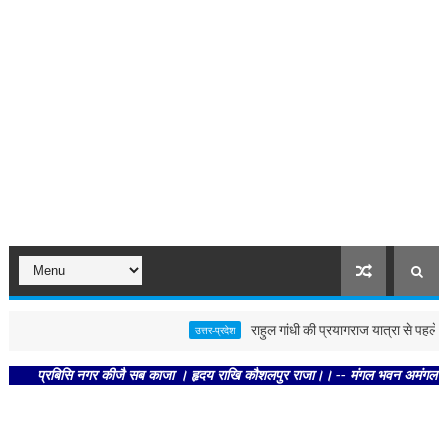
राहुल गांधी की प्रयागराज यात्रा से पहले पोस्टर
उत्तर-प्रदेश
प्रबिसि नगर कीजै सब काजा । हृदय राखि कौशलपुर राजा।। -- मंगल भवन अमंगल हारी। द्रवहु