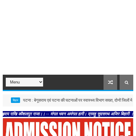
पटना : बेगूसराय एवं पटना की घटनाओं पर स्वास्थ्य विभाग सख्त, दोनों जिलों में जांच के निर्
बिहार
 कौशलपुर राजा।। -- मंगल भवन अमंगल हारी। द्रवहु सुदसरथ अजिर बिहारी ।। -- सब नर करहि