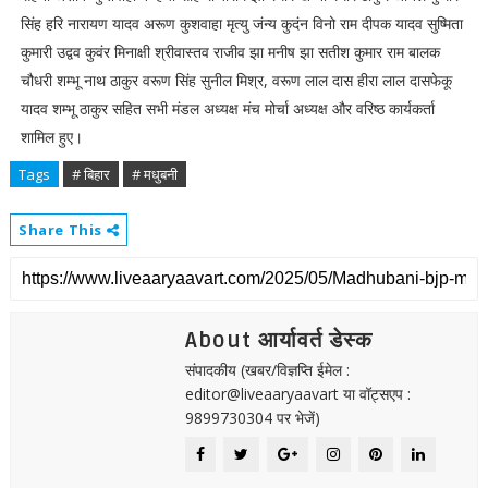
सिंह हरि नारायण यादव अरूण कुशवाहा मृत्यु जंन्य कुदंन विनो राम दीपक यादव सुष्मिता
कुमारी उद्वव कुवंर मिनाक्षी श्रीवास्तव राजीव झा मनीष झा सतीश कुमार राम बालक
चौधरी शम्भू नाथ ठाकुर वरूण सिंह सुनील मिश्र, वरूण लाल दास हीरा लाल दासफेकू
यादव शम्भू ठाकुर सहित सभी मंडल अध्यक्ष मंच मोर्चा अध्यक्ष और वरिष्ठ कार्यकर्ता
शामिल हुए।
Tags
# बिहार
# मधुबनी
Share This
About आर्यावर्त डेस्क
संपादकीय (खबर/विज्ञप्ति ईमेल :
editor@liveaaryaavart या वॉट्सएप :
9899730304 पर भेजें)