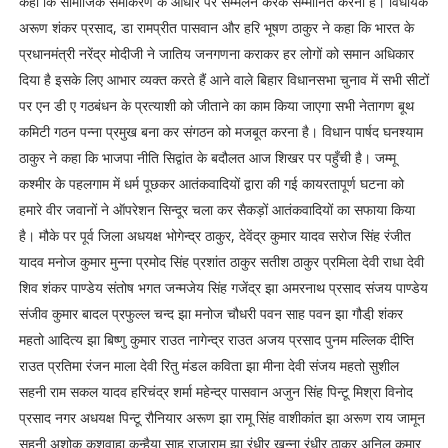
कहा कि सामाजिक समीकरण के आधार पर सम्मेलन करके सम्मानित करना है। विधायक
अरूण शंकर प्रसाद, डा रामप्रीत पासवान और हरि भूषण ठाकुर ने कहा कि भारत के
प्रधानमंत्री नरेंद्र मोदीजी ने जातिय जनगणना कराकर हर लोगों को समान अधिकार
दिया है इसके लिए आभार व्यक्त करते हैं आने वाले बिहार विधानसभा चुनाव में सभी सीटों
पर एन डी ए गठबंधन के प्रत्याशी को जीताने का काम किया जाएगा सभी नेतागण बूथ
कमिटी गठन पन्ना प्रमुख बना कर संगठन को मजबूत करना है। विधान पार्षद घनश्याम
ठाकुर ने कहा कि भाजपा नीति सिद्वांत के बदौलत आज शिखर पर पहुँची है। जम्मू
कश्मीर के पहलगाम में धर्म पूछकर आतंकवादियों द्वारा की गई कायरतापूर्ण घटना को
हमारे वीर जवानों ने ऑपरेशन सिन्दूर चला कर सैकड़ों आतंकवादियों का सफाया किया
है। मौके पर पूर्व जिला अधयक्ष भोगेन्द्र ठाकुर, देवेंद्र कुमार यादव सरोज सिंह रंजीत
यादव मनोज कुमार मुन्ना प्रमोद सिंह प्रशांत ठाकुर सतीश ठाकुर प्रमिला देवी राधा देवी
शिव शंकर पाण्डेय संतोष भगत जन्मजेय सिंह गजेंद्र झा अमरनाथ प्रसाद संजय पाण्डेय
संजीव कुमार बादल प्रफुल्ल चन्द झा मनोज चौधरी पवन साह पवन झा गौडी़ शंकर
महतो आदित्य झा बिष्णु कुमार राउत नागेन्द्र राउत अजय प्रसाद पुनम मल्लिक दीप्ति
राउत प्रतिमा रंजन माला देवी रितु मंडल कविता झा मीना देवी संजय महतो सुशील
सहनी राम सकल यादव हरिचंद्र शर्मा महेन्द्र पासवान अजुन सिंह पिन्टू मिश्रा विनोद
प्रसाद नगर अधयक्ष पिन्टू रौनियार अरूण झा रामू सिंह वाशीकांत झा अरूण राय जामून
सहनी अशोक कुशवाहा कन्हैया साह राजाराम झा रंधीर खन्ना रंधीर ठाकुर अनिल कुमार