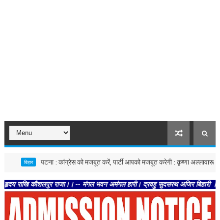
पटना : कांग्रेस को मजबूत करें, पार्टी आपको मजबूत करेगी : कृष्णा अल्लावारू
बिहार
बिहार
 कौशलपुर राजा।। -- मंगल भवन अमंगल हारी। द्रवहु सुदसरथ अजिर बिहारी ।। -- सब नर करहि